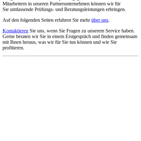
Mitarbeitern in unseren Partnerunternehmen können wir für
Sie umfassende Prüfungs- und Beratungsleistungen erbringen.
Auf den folgenden Seiten erfahren Sie mehr
über uns
.
Kontaktieren
Sie uns, wenn Sie Fragen zu unserem Service haben.
Gerne beraten wir Sie in einem Erstgespräch und finden gemeinsam
mit Ihnen heraus, was wir für Sie tun können und wie Sie
profitieren.
KONTAKT KAUFBEUREN
Alte Weberei 1, 87600 Kaufbeuren
Telefon 08341 95 12 – 0
info@schwaebische-treuhand.de
KONTAKT MEMMINGEN
Königsgraben 43, 87700 Memmingen
Telefon 08331 94 95 – 0
r.jackel@schwaebische-treuhand.de
KONTAKT KEMPTEN
Pettenkoferstr.1c, 87439 Kempten